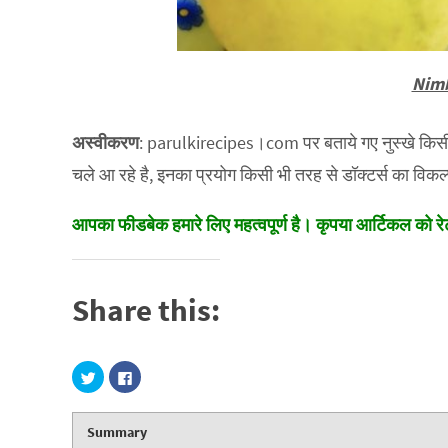
Nimb
अस्वीकरण
: parulkirecipes।com पर बताये गए नुस्खे किसी भी त
चले आ रहे है, इनका प्रयोग किसी भी तरह से डॉक्टर्स का विकल्
आपका फीडबेक हमारे लिए महत्वपूर्ण है। कृपया आर्टिकल को रेट 
Share this:
C
C
l
l
i
i
c
c
k
k
Summary
t
t
o
o