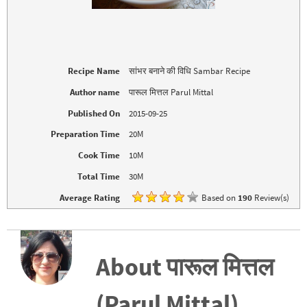
t
e
t
b
e
o
r
o
(
k
O
(
p
O
e
p
Recipe Name
सांभर बनाने की विधि Sambar Recipe
n
e
s
n
i
s
Author name
पारूल मित्तल Parul Mittal
n
i
n
n
Published On
2015-09-25
e
n
w
e
w
w
Preparation Time
20M
i
w
n
i
d
n
Cook Time
10M
o
d
w
o
Total Time
30M
)
w
)
Average Rating
Based on
190
Review(s)
About पारूल मित्तल
(Parul Mittal)