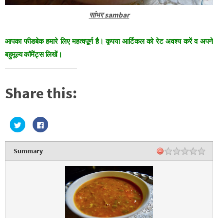
सांभर sambar
आपका फीडबेक हमारे लिए महत्वपूर्ण है। कृपया आर्टिकल को रेट अवश्य करें व अपने
बहुमूल्य कॉमेंट्स लिखें।
Share this:
C
C
l
l
i
i
c
c
k
k
Summary
t
t
o
o
s
s
h
h
a
a
r
r
e
e
o
o
n
n
T
F
w
a
i
c