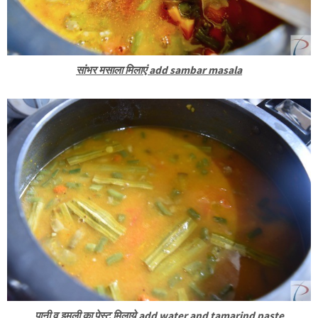
सांभर मसाला मिलाएं add sambar masala
पानी व् इमली का पेस्ट मिलाये add water and tamarind paste