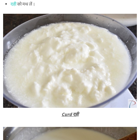
दही
को मथ लें।
Curd दही