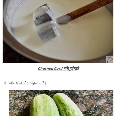
Churned Curd मथि हुई दही
खीरा छीले और कद्दूकस करें।