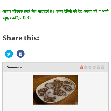
आपका फीडबेक हमारे लिए महत्वपूर्ण है। कृपया रेसिपी को रेट अवश्य करें व अपने
बहुमूल्य कॉमेंट्स लिखें।
Share this:
C
C
l
l
i
i
c
c
k
k
Summary
t
t
o
o
s
s
h
h
a
a
r
r
e
e
o
o
n
n
T
F
w
a
i
c
t
e
t
b
e
o