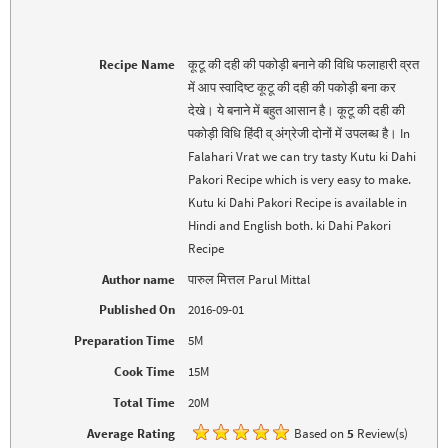
r
o
(
k
O
(
p
O
e
p
Recipe Name
कूटू की दही की पकोड़ी बनाने की विधि फलाहारी व्रत
n
e
s
n
में आप स्वादिष्ट कूटू की दही की पकोड़ी बना कर
i
s
n
i
देखे। ये बनाने में बहुत आसान है। कूटू की दही की
n
n
e
n
पकोड़ी विधि हिंदी व् अंग्रेजी दोनों में उपलब्ध है। In
w
e
w
w
Falahari Vrat we can try tasty Kutu ki Dahi
i
w
n
i
Pakori Recipe which is very easy to make.
d
n
o
d
Kutu ki Dahi Pakori Recipe is available in
w
o
)
w
Hindi and English both. ki Dahi Pakori
)
Recipe
Author name
पारुल मित्तल Parul Mittal
Published On
2016-09-01
Preparation Time
5M
Cook Time
15M
Total Time
20M
Average Rating
Based on
5
Review(s)