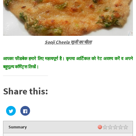
Sooji Cheela सूजी का चीला
आपका फीडबेक हमारे लिए महत्वपूर्ण है। कृपया आर्टिकल को रेट अवश्य करें व अपने
बहुमूल्य कॉमेंट्स लिखें।
Share this:
C
C
l
l
i
i
c
c
k
k
Summary
t
t
o
o
s
s