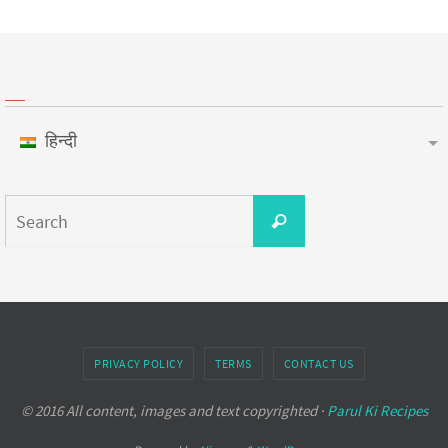
हिन्दी
PRIVACY POLICY
TERMS
CONTACT US
© 2016 All content, images and text copyrighted ·
Parul Ki Recipes