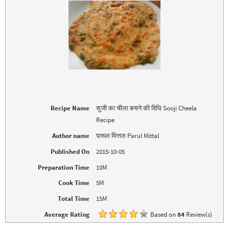
h
h
a
a
r
r
e
e
o
o
n
n
T
F
w
a
i
c
t
e
t
b
e
o
r
o
(
k
O
(
p
O
e
p
Recipe Name
सूजी का चीला बनाने की विधि Sooji Cheela
n
e
s
n
Recipe
i
s
n
i
n
n
Author name
पारूल मित्तल Parul Mittal
e
n
w
e
Published On
2015-10-05
w
w
i
w
n
i
Preparation Time
10M
d
n
o
d
Cook Time
5M
w
o
)
w
)
Total Time
15M
Average Rating
Based on
84
Review(s)