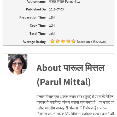
n
n
Author name
पारूल मित्तल Parul Mittal
e
n
w
e
Published On
2016-07-03
w
w
i
w
n
i
Preparation Time
15M
d
n
o
d
Cook Time
20M
w
o
)
w
)
Total Time
35M
Average Rating
Based on
8
Review(s)
About पारूल मित्तल
(Parul Mittal)
पारूल मित्तल एक अत्यंत उत्तम शेफ (कुक) हैं एवं उन्हें विभिन
प्रकार के स्वादिष्ट व्यंजन बनाना बहुत पसंद है। वह उत्तर एवं
दक्षिण भारतीय शाकाहारी व्यंजनो की विशेषज्ञा हैं। पारूल
नियमित रूप से आपके लिए विभिन्न स्वादिष्ट व्यंजन बनाने की