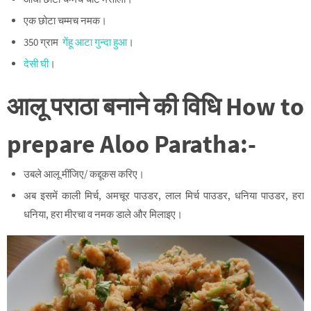
एक छोटा चम्मच नमक।
350 ग्राम
गेंहू आटा गुन्दा हुआ
।
देसी घी
।
आलू पराठा बनाने की विधि
How to
prepare Aloo Paratha:-
उबले आलू मींजिए/ कद्दूकस करिए।
अब इसमें काली मिर्च, अमचूर पाउडर, लाल मिर्च पाउडर, धनिया पाउडर, हरा
धनिया, हरा मीरचा व नमक डाले और मिलाइए।