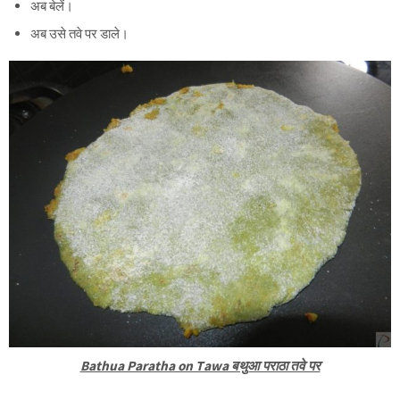
अब बेलें।
अब उसे तवे पर डाले।
Bathua Paratha on Tawa बथुआ पराठा तवे पर