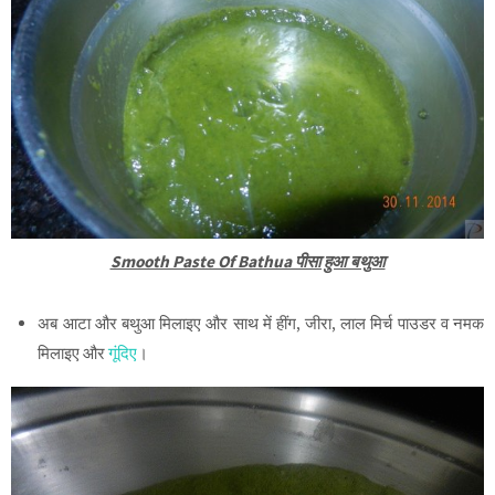
Smooth Paste Of Bathua पीसा हुआ बथुआ
अब आटा और बथुआ मिलाइए और साथ में हींग, जीरा, लाल मिर्च पाउडर व नमक
मिलाइए और
गूंदिए
।