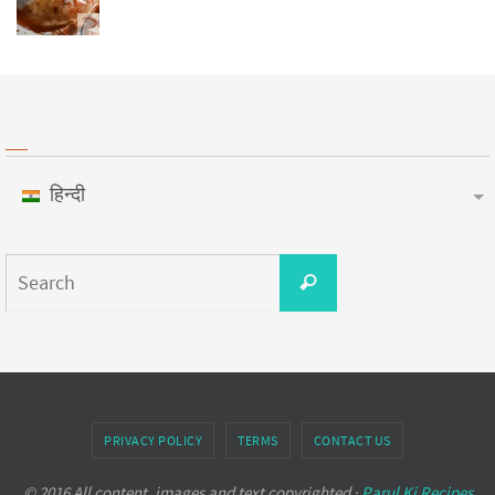
हिन्दी
PRIVACY POLICY
TERMS
CONTACT US
© 2016 All content, images and text copyrighted ·
Parul Ki Recipes