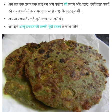
अब जब एक तरफ पक जाए तब आप उसपर
घी
लगाए और पलटे, इसी तरह करते
रहे जब तक दोनो तरफ पराठा लाल हो जाए और कुरकुरा भी ।
आपका पराठा तैयार है, इसे गरम गरम परोसे।
आप इसे
आलू टमाटर की सब्जी
,
बूँदी रायता
के साथ परोसे।