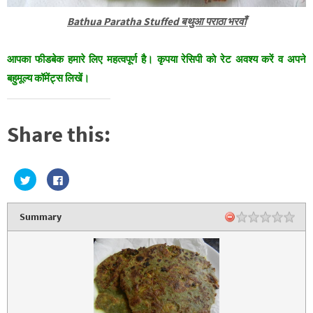
Bathua Paratha Stuffed बथुआ पराठा भरवाँ
आपका फीडबेक हमारे लिए महत्वपूर्ण है। कृपया रेसिपी को रेट अवश्य करें व अपने
बहुमूल्य कॉमेंट्स लिखें।
Share this:
C
C
l
l
i
i
c
c
k
k
Summary
t
t
o
o
s
s
h
h
a
a
r
r
e
e
o
o
n
n
T
F
w
a
i
c