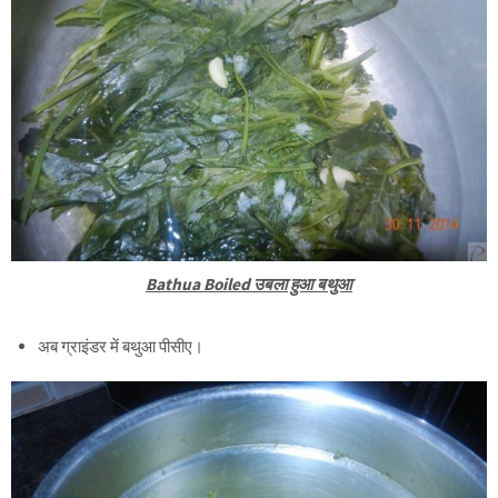
Bathua Boiled उबला हुआ बथुआ
अब ग्राइंडर में बथुआ पीसीए।