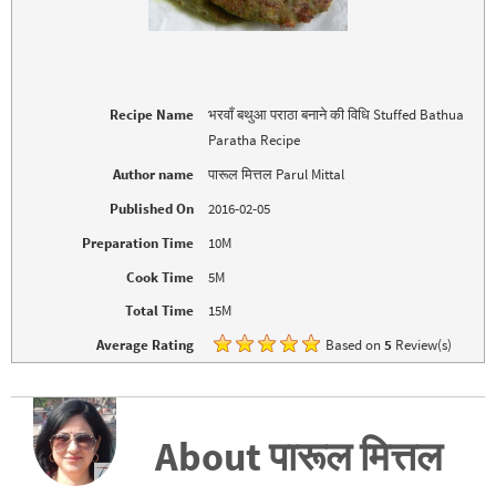
t
e
t
b
e
o
r
o
(
k
O
(
p
O
e
p
Recipe Name
भरवाँ बथुआ पराठा बनाने की विधि Stuffed Bathua
n
e
s
n
Paratha Recipe
i
s
n
i
n
n
Author name
पारूल मित्तल Parul Mittal
e
n
w
e
Published On
2016-02-05
w
w
i
w
n
i
Preparation Time
10M
d
n
o
d
Cook Time
5M
w
o
)
w
)
Total Time
15M
Average Rating
Based on
5
Review(s)
About पारूल मित्तल