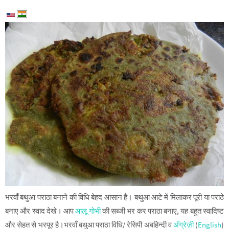
भरवाँ बथुआ पराठा बनाने की विधि बेहद आसान है। बथुआ आटे में मिलाकर पूरी या पराठे
बनाए और स्वाद देखे। आप
आलू गोभी
की सब्जी भर कर पराठा बनाए, यह बहुत स्वादिष्ट
और सेहत से भरपूर है।भरवाँ बथुआ पराठा विधि/ रेसिपी अबहिन्दी व
अँग्रेज़ी
(
English
)