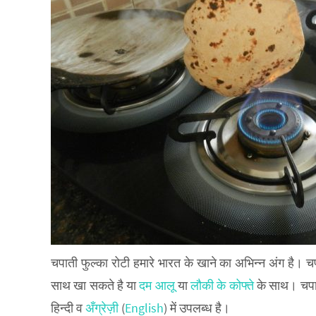
चपाती फुल्का रोटी हमारे भारत के खाने का अभिन्न अंग है। 
साथ खा सकते है या
दम आलू
या
लौकी के कोफ्ते
के साथ। चपाती
हिन्दी व
अँग्रेज़ी
(
English
) में उपलब्ध है।